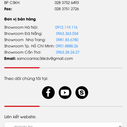
BP CSKH:
028 3752 6493
Xe Buýt
Fax:
028 3751 2726
Đơn vị bán hàng
Showroom Hà Nội:
0912.119.116
Showroom Đà Nẵng:
0963.363.034
TIN TỨC
Showroom Nha Trang:
0981.83.6780
Showroom Tp. Hồ Chí Minh:
0901.8888.26
Tin Tổng công ty
Showroom Cần Thơ:
0963.28.24.27
Tin Samco An Lạc
Email:
samcoanlac36kdv@gmail.com
Tin khuyến mãi
Theo dõi chúng tôi tại:
Liên kết website: