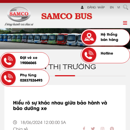
ĐĂNG NHẬP
EN
VI
Hệ thống
bán hàng
Hotline
Đặt vé xe
19006065
TIN THỊ TRƯỜNG
Phụ tùng
02837526493
Hiểu rõ sự khác nhau giữa bảo hành và
bảo dưỡng xe
18/06/2024 12:00:00 SA
Chia sẻ