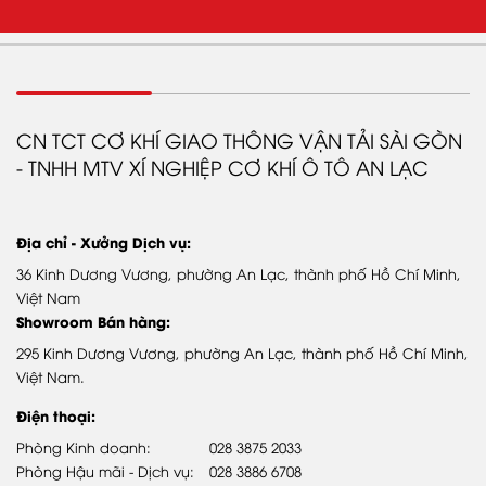
GIỚI THIỆU
Tổng CTy SamCo
Giới thiệu Samco Bus
CN TCT CƠ KHÍ GIAO THÔNG VẬN TẢI SÀI GÒN
- TNHH MTV XÍ NGHIỆP CƠ KHÍ Ô TÔ AN LẠC
Quá trình phát triển
Video giới thiệu
Địa chỉ - Xưởng Dịch vụ:
DỊCH VỤ & PHỤ TÙNG
36 Kinh Dương Vương, phường An Lạc, thành phố Hồ Chí Minh,
Chính sách bảo hành
Việt Nam
Showroom Bán hàng:
Phụ tùng chính hãng
295 Kinh Dương Vương, phường An Lạc, thành phố Hồ Chí Minh,
Hệ thống trạm DVUQ SAMCO
Việt Nam.
Điện thoại:
SẢN PHẨM
Phòng Kinh doanh:
028 3875 2033
Phòng Hậu mãi - Dịch vụ:
028 3886 6708
Xe khách