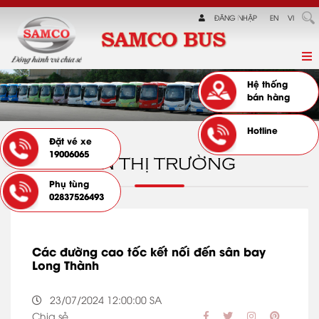
ĐĂNG NHẬP
EN
VI
Hệ thống
bán hàng
Hotline
Đặt vé xe
19006065
TIN THỊ TRƯỜNG
Phụ tùng
02837526493
Các đường cao tốc kết nối đến sân bay
Long Thành
23/07/2024 12:00:00 SA
Chia sẻ