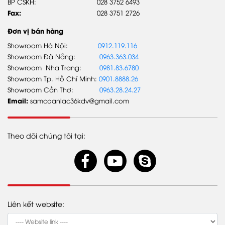
BP CSKH:
028 3752 6493
Xe Buýt
Fax:
028 3751 2726
Đơn vị bán hàng
Showroom Hà Nội:
0912.119.116
Showroom Đà Nẵng:
0963.363.034
TIN TỨC
Showroom Nha Trang:
0981.83.6780
Showroom Tp. Hồ Chí Minh:
0901.8888.26
Tin Tổng công ty
Showroom Cần Thơ:
0963.28.24.27
Tin Samco An Lạc
Email:
samcoanlac36kdv@gmail.com
Tin khuyến mãi
Theo dõi chúng tôi tại:
Liên kết website: