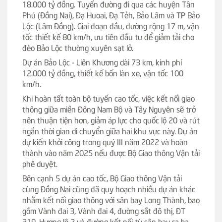
18.000 tỷ đồng. Tuyến đường đi qua các huyện Tân
Phú (Đồng Nai), Đạ Huoai, Đạ Tẻh, Bảo Lâm và TP Bảo
Lộc (Lâm Đồng). Giai đoạn đầu, đường rộng 17 m, vận
tốc thiết kế 80 km/h, ưu tiên đầu tư để giảm tải cho
đèo Bảo Lộc thường xuyên sạt lở.
Dự án Bảo Lộc - Liên Khương dài 73 km, kinh phí
12.000 tỷ đồng, thiết kế bốn làn xe, vận tốc 100
km/h.
Khi hoàn tất toàn bộ tuyến cao tốc, việc kết nối giao
thông giữa miền Đông Nam Bộ và Tây Nguyên sẽ trở
nên thuận tiện hơn, giảm áp lực cho quốc lộ 20 và rút
ngắn thời gian di chuyển giữa hai khu vực này. Dự án
dự kiến khởi công trong quý III năm 2022 và hoàn
thành vào năm 2025 nếu được Bộ Giao thông Vận tải
phê duyệt.
Bên cạnh 5 dự án cao tốc, Bộ Giao thông Vận tải
cùng Đồng Nai cũng đã quy hoạch nhiều dự án khác
nhằm kết nối giao thông với sân bay Long Thành, bao
gồm Vành đai 3, Vành đai 4, đường sắt đô thị, ĐT
319, Hương lộ 2 và đường kết nối từ sân bay ra ba