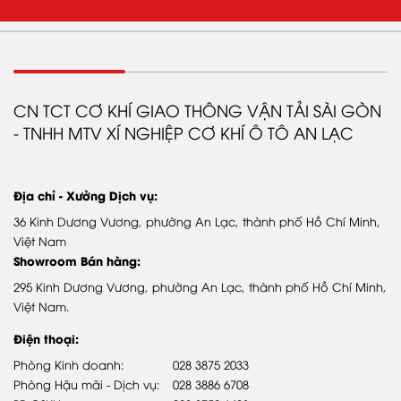
GIỚI THIỆU
Tổng CTy SamCo
Giới thiệu Samco Bus
CN TCT CƠ KHÍ GIAO THÔNG VẬN TẢI SÀI GÒN
- TNHH MTV XÍ NGHIỆP CƠ KHÍ Ô TÔ AN LẠC
Quá trình phát triển
Video giới thiệu
Địa chỉ - Xưởng Dịch vụ:
DỊCH VỤ & PHỤ TÙNG
36 Kinh Dương Vương, phường An Lạc, thành phố Hồ Chí Minh,
Chính sách bảo hành
Việt Nam
Showroom Bán hàng:
Phụ tùng chính hãng
295 Kinh Dương Vương, phường An Lạc, thành phố Hồ Chí Minh,
Hệ thống trạm DVUQ SAMCO
Việt Nam.
Điện thoại:
SẢN PHẨM
Phòng Kinh doanh:
028 3875 2033
Phòng Hậu mãi - Dịch vụ:
028 3886 6708
Xe khách