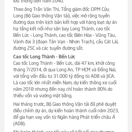
lưu thông đến năm 2040.
Theo ông Trần Văn Thi, Tổng giám đốc CIPM Cửu
Long (Bộ Giao thông Vận tải), việc mở rộng tuyến
đường dựa trên kịch bản kết hợp với hàng loạt dự án
hạ tầng kết nối như sân bay Long Thành, cao tốc
Bến Lức - Long Thành, cao tốc Biên Hòa - Vũng Tàu,
Vành đai 3 (đoạn Tân Vạn - Nhơn Trạch), cầu Cát Lái,
đường 25C và các tuyến đường sắt.
Cao tốc Long Thành - Bến Lức
Cao tốc Long Thành - Bến Lức, dài 47 km, khởi công
tháng 7/2014, đi qua Long An, TP HCM và Đồng Nai,
với tổng vốn đầu tư 31.000 tỷ đồng từ ADB và JICA.
Là cao tốc lớn nhất miền Nam, dự kiến thông xe cuối
năm 2018 nhưng đến nay chỉ hoàn thành 80% do
thiếu vốn và vướng mặt bằng.
Hai tháng trước, Bộ Giao thông Vận tải đã phê duyệt
điều chỉnh dự án, dự kiến hoàn thành cuối năm 2023,
để gia hạn vay vốn từ Ngân hàng Phát triển châu Á
(ADB).
Khi hoàn thành, cao tốc này sẽ kết nối giao thương