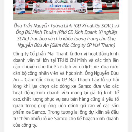
Ông Trần Nguyễn Tường Linh (GĐ Xí nghiệp SCAL) và
Ông Bùi Minh Thuận (Phó GĐ Kinh Doanh Xí nghiệp
SCAL) trao hoa và chìa khóa tượng trưng cho Ông
Nguyễn Bửu An (Giám đốc Công ty CP Mai Thanh)
Công ty Cổ phần Mai Thanh là đơn vị hoạt động kinh
doanh vận tải lớn tại TP.Hồ Chí Minh và các tỉnh lân
cận: chuyên cho thuê xe dịch vụ du lịch, xe đưa rước
cán bộ công nhân viên và học sinh. Ông Nguyễn Bửu
An – Giám đốc Công ty CP Mai Thanh bày tỏ sự hài
lòng khi lựa chọn các dòng xe Samco đưa vào các
hoạt động kinh doanh vừa mang lại giá trị kinh tế
cao, chất lượng phục vụ sau bán hàng cũng là yếu tố
quan trọng giúp ông luôn đánh giá cao về các sản
phẩm xe Samco. Trong tương lai ông dự kiến sẽ đầu
tư thêm nhiều lô xe Samco cho kế hoạch kinh doanh
của công ty.