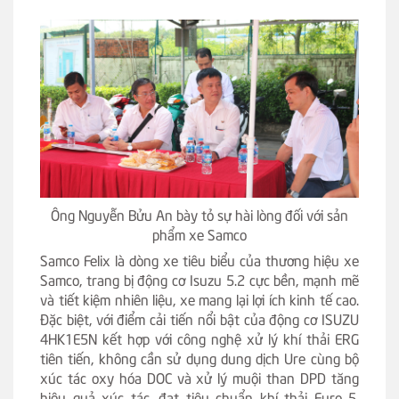
Ông Nguyễn Bửu An bày tỏ sự hài lòng đối với sản
phẩm xe Samco
Samco Felix là dòng xe tiêu biểu của thương hiệu xe
Samco, trang bị động cơ Isuzu 5.2 cực bền, mạnh mẽ
và tiết kiệm nhiên liệu, xe mang lại lợi ích kinh tế cao.
Đặc biệt, với điểm cải tiến nổi bật của động cơ ISUZU
4HK1E5N kết hợp với công nghệ xử lý khí thải ERG
tiên tiến, không cần sử dụng dung dịch Ure cùng bộ
xúc tác oxy hóa DOC và xử lý muội than DPD tăng
hiệu quả xúc tác, đạt tiêu chuẩn khí thải Euro 5,