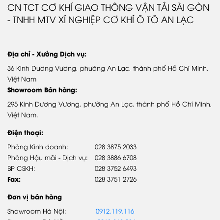
Giới thiệu Samco Bus
CN TCT CƠ KHÍ GIAO THÔNG VẬN TẢI SÀI GÒN
- TNHH MTV XÍ NGHIỆP CƠ KHÍ Ô TÔ AN LẠC
Quá trình phát triển
Video giới thiệu
Địa chỉ - Xưởng Dịch vụ:
DỊCH VỤ & PHỤ TÙNG
36 Kinh Dương Vương, phường An Lạc, thành phố Hồ Chí Minh,
Chính sách bảo hành
Việt Nam
Showroom Bán hàng:
Phụ tùng chính hãng
295 Kinh Dương Vương, phường An Lạc, thành phố Hồ Chí Minh,
Hệ thống trạm DVUQ SAMCO
Việt Nam.
Điện thoại:
SẢN PHẨM
Phòng Kinh doanh:
028 3875 2033
Phòng Hậu mãi - Dịch vụ:
028 3886 6708
Xe khách
BP CSKH:
028 3752 6493
Xe Buýt
Fax:
028 3751 2726
Đơn vị bán hàng
Showroom Hà Nội:
0912.119.116