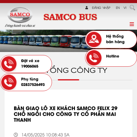
ĐĂNG NHẬP
EN
VI
Hệ thống
bán hàng
Hotline
Đặt vé xe
19006065
TIN TỔNG CÔNG TY
Phụ tùng
02837526493
BÀN GIAO LÔ XE KHÁCH SAMCO FELIX 29
CHỖ NGỒI CHO CÔNG TY CỔ PHẦN MAI
THANH
14/05/2025 10:08:43 SA