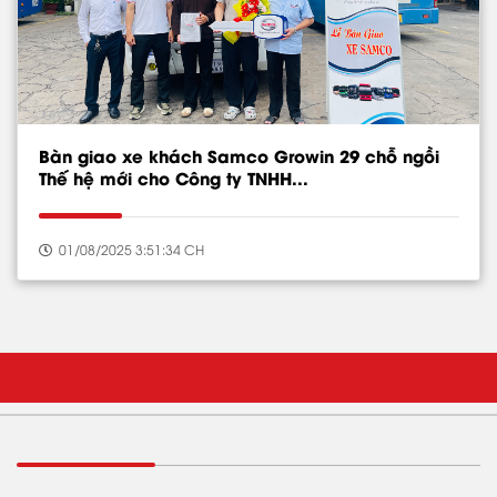
Bàn giao xe khách Samco Growin 29 chỗ ngồi
Thế hệ mới cho Công ty TNHH...
01/08/2025 3:51:34 CH
GIỚI THIỆU
Tổng CTy SamCo