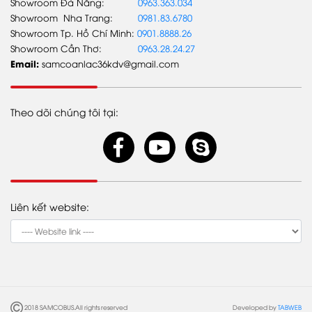
Showroom Đà Nẵng:
0963.363.034
TIN TỨC
Showroom Nha Trang:
0981.83.6780
Showroom Tp. Hồ Chí Minh:
0901.8888.26
Tin Tổng công ty
Showroom Cần Thơ:
0963.28.24.27
Tin Samco An Lạc
Email:
samcoanlac36kdv@gmail.com
Tin khuyến mãi
Theo dõi chúng tôi tại:
Liên kết website:
2018 SAMCOBUS.All rights reserved
Developed by
TABWEB